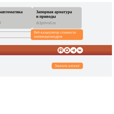
оавтоматика
Запорная арматура
и приводы
u
dclprivod.ru
Веб-калькулятор стоимости
пневмоцилиндров
Заказать каталог