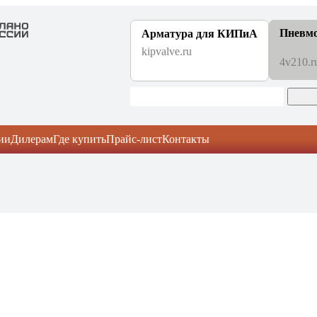
Пневм
Арматура для КИПиА
kipvalve.ru
4v210.r
ии
Дилерам
Где купить
Прайс-лист
Контакты