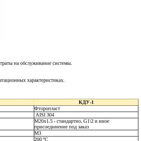
атраты на обслуживание системы.
атационных характеристиках.
КДУ-1
Фторопласт
AISI 304
М20х1.5 - стандартно, G1\2 и иное
присоединение под заказ
М3
200 ºC