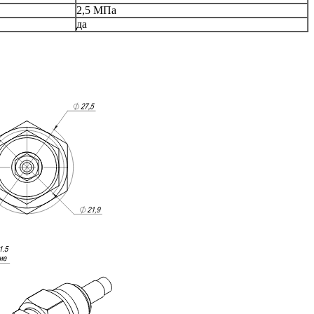
2,5 МПа
да