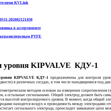
ителями KVLink
S11-202602121450
инка в ассортименте
льтрадисперсным PTFE
ки уровня KIPVALVE КДУ-1
 уровня KIPVALVE КДУ-1
предназначены для контроля уровн
кости) в различных сосудах, в том числе находящимися под дав
тометрическим методом основан на измерении сопротивления (э
им, а остальные сигнальными. Общий электрод должен быть сам
ся высотой контролируемого уровня. В момент, когда общий эле
родами находится воздух и проводимость между электродами отсут
остигает сигнального электрода, происходит замыкание цепи ме